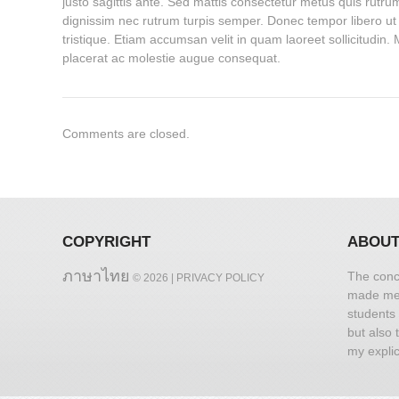
justo sagittis ante. Sed mattis consectetur metus quis rutrum.
dignissim nec rutrum turpis semper. Donec tempor libero ut n
tristique. Etiam accumsan velit in quam laoreet sollicitudi
placerat ac molestie augue consequat.
Comments are closed.
COPYRIGHT
ABOUT
ภาษาไทย
The conc
© 2026 |
PRIVACY POLICY
made me r
students 
but also 
my explic