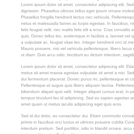
Lorem ipsum dolor sit amet, consectetur adipiscing elit. Sed 
dignissim. Phasellus ultrices tellus eget ipsum ornare moles
Phasellus fringilla hendrerit lectus nec vehicula. Pellentesq
netus et malesuada fames ac turpis egestas. In faucibus, r
felis feugiat velit, nec mattis felis elit a eros. Cras convalli
quis. Donec tellus leo, scelerisque in facilisis a, laoreet vel
a vulputate ac, feugiat vitae leo. Integer hendrerit orci id me
Mauris posuere, nisi vel vehicula pellentesque, libero lacu
ut diam. Duis arcu odio, tincidunt eu dictum interdum, sagitti
Lorem ipsum dolor sit amet, consectetur adipiscing elit. Et
metus sit amet massa egestas vulputate sit amet a nisi. Sed
dui fermentum placerat. Donec purus mi, pellentesque et con
Pellentesque et augue quis libero aliquam lacinia. Pellentesqu
bibendum aliquet quis velit. Integer aliquet cursus erat, in pe
tempus tincidunt leo id adipiscing. Sed eu sapien egestas 
amet quam ut metus iaculis adipiscing eget quis eros.
Sed id dui dolor, eu consectetur dui. Etiam commodo conval
primis in faucibus orci luctus et ultrices posuere cubilia Cu
interdum pretium. Sed porttitor, odio in blandit ornare, arcu