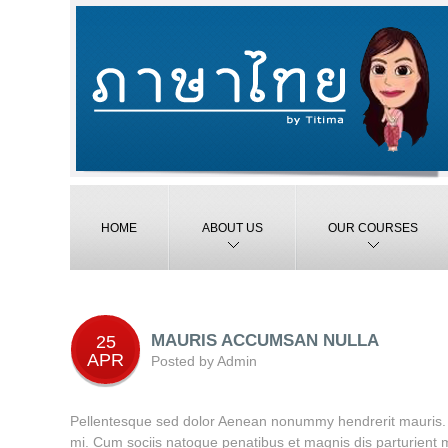
HOME
ABOUT US
OUR COURSES
MAURIS ACCUMSAN NULLA
25
APR
Posted by
Admin
Pellentesque sed dolor Aenean nonummy hendrerit mauris. P
mi. Cum sociis natoque penatibus et magnis dis parturient 