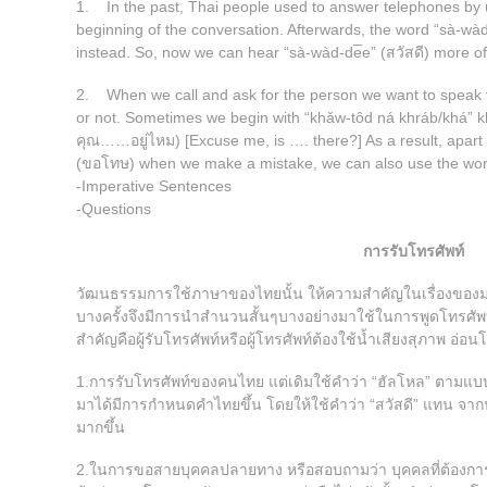
1. In the past, Thai people used to answer telephones by u
beginning of the conversation. Afterwards, the word “sà-wàd
instead. So, now we can hear “sà-wàd-de̅e” (สวัสดี) more of
2. When we call and ask for the person we want to speak t
or not. Sometimes we begin with “khǎw-tôd ná khráb/khá
คุณ……อยู่ไหม) [Excuse me, is …. there?] As a result, apart 
(ขอโทษ) when we make a mistake, we can also use the word
-Imperative Sentences
-Questions
การรับโทรศัพท์
วัฒนธรรมการใช้ภาษาของไทยนั้น ให้ความสําคัญในเรื่องขอ
บางครั้งจึงมีการนําสํานวนสั้นๆบางอย่างมาใช้ในการพูดโทรศัพท
สําคัญคือผู้รับโทรศัพท์หรือผู้โทรศัพท์ต้องใช้น้ำเสียงสุภาพ อ
1.การรับโทรศัพท์ของคนไทย แต่เดิมใช้คําว่า “ฮัลโหล” ตามแบ
มาได้มีการกําหนดคําไทยขึ้น โดยให้ใช้คําว่า “สวัสดี” แทน จากนั
มากขึ้น
2.ในการขอสายบุคคลปลายทาง หรือสอบถามว่า บุคคลที่ต้องการพูดด