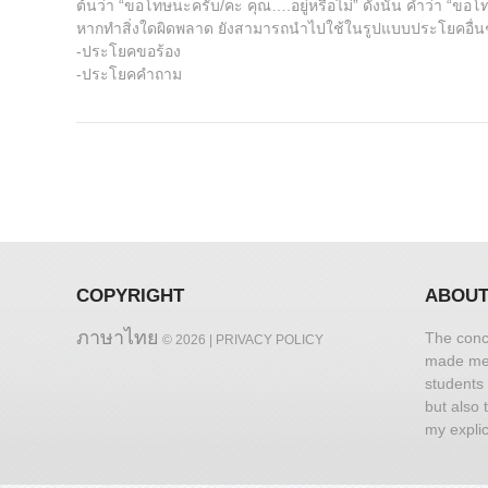
ต้นว่า “ขอโทษนะครับ/คะ คุณ….อยู่หรือไม่” ดังนั้น คำว่า “ข
หากทําสิ่งใดผิดพลาด ยังสามารถนําไปใช้ในรูปแบบประโยคอื่นๆไ
-ประโยคขอร้อง
-ประโยคคําถาม
COPYRIGHT
ABOUT
ภาษาไทย
The conc
© 2026 |
PRIVACY POLICY
made me r
students 
but also 
my explic