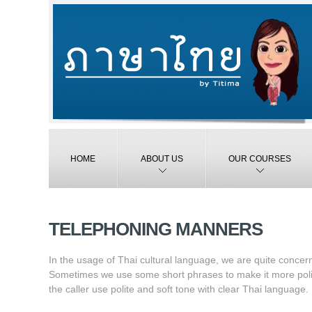
HOME
ABOUT US
OUR COURSES
TELEPHONING MANNERS
In the usage of Thai cultural language, we are quite conce
Sometimes we use some short phrases to make it more polite.
the caller use polite and soft tone with clear Thai language.